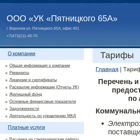
ООО «УК «Пятницкого 65А»
г. Воронеж ул. Пятницкого 65А, офис 401
+7(473)211-40-70
Тарифы
О компании
Общая информация о компании
Главная
|
Тари
Реквизиты
Лицензии и сертификаты
Перечень и
Раскрытие информации (Отчеты УК)
предос
Жилищный фонд
по 
Основные финансовые показатели
Задолженности
Коммунальн
Деятельность по управлению МКД
Электроэ
Платные услуги
поставщи
Расценки на сантехнические работы