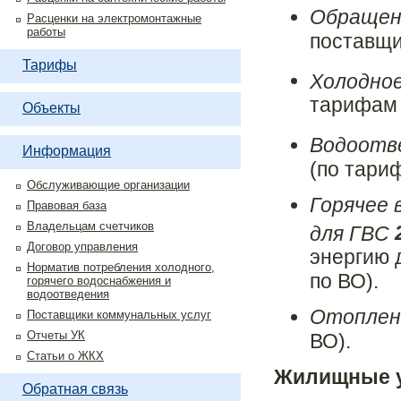
Обращен
Расценки на электромонтажные
работы
поставщи
Тарифы
Холодное
тарифам 
Объекты
Водоотве
Информация
(по тари
Обслуживающие организации
Горячее 
Правовая база
Владельцам счетчиков
для ГВС
Договор управления
энергию 
Норматив потребления холодного,
по ВО).
горячего водоснабжения и
водоотведения
Отопле
Поставщики коммунальных услуг
Отчеты УК
ВО).
Статьи о ЖКХ
Жилищные у
Обратная связь